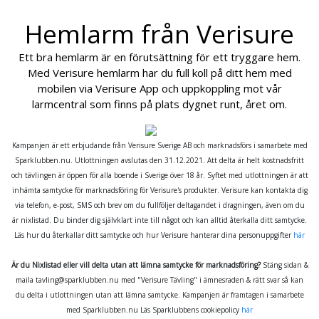
Hemlarm från Verisure
Ett bra hemlarm är en förutsättning för ett tryggare hem.
Med Verisure hemlarm har du full koll på ditt hem med
mobilen via Verisure App och uppkoppling mot vår
larmcentral som finns på plats dygnet runt, året om.
Kampanjen är ett erbjudande från Verisure Sverige AB och marknadsförs i samarbete med
Sparklubben.nu. Utlottningen avslutas den 31.12.2021. Att delta är helt kostnadsfritt
och tävlingen är öppen för alla boende i Sverige över 18 år. Syftet med u
tlottningen
är att
inhämta samtycke för marknadsföring för Verisure's produkter. Verisure kan kontakta dig
via telefon, e-post, SMS och brev om du fullföljer deltagandet i dragningen, även om du
är nixlistad. Du binder dig självklart inte till något och kan alltid återkalla ditt samtycke.
Läs hur du återkallar ditt samtycke och hur Verisure hanterar dina personuppgifter
här
Är du Nixlistad eller vill delta utan att lämna samtycke för marknadsföring?
Stäng sidan &
maila tavling@sparklubben.nu med "Verisure Tävling" i ämnesraden & rätt svar så kan
du delta i utlottningen utan att lämna samtycke. Kampanjen är framtagen i samarbete
med Sparklubben.nu Läs Sparklubbens cookiepolicy
här